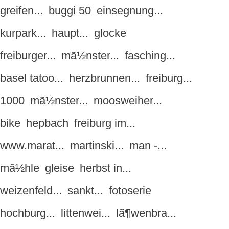
greifen...
buggi 50
einsegnung...
kurpark...
haupt...
glocke
freiburger...
mã½nster...
fasching...
basel tatoo...
herzbrunnen...
freiburg...
1000
mã½nster...
moosweiher...
bike
hepbach
freiburg im...
www.marat...
martinski...
man -...
mã½hle
gleise
herbst in...
weizenfeld...
sankt...
fotoserie
hochburg...
littenwei...
lã¶wenbra...