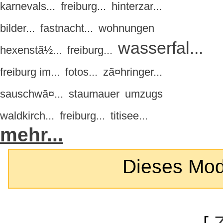
karnevals...
freiburg...
hinterzar...
bilder...
fastnacht...
wohnungen
wasserfal...
hexenstã½...
freiburg...
freiburg im...
fotos...
zã¤hringer...
sauschwã¤...
staumauer
umzugs
waldkirch...
freiburg...
titisee...
mehr...
Dieses Modul