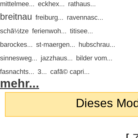
mittelmee...
eckhex...
rathaus...
breitnau
freiburg...
ravennasc...
schã½tze
ferienwoh...
titisee...
barockes...
st-maergen...
hubschrau...
sinnesweg...
jazzhaus...
bilder vom...
fasnachts...
3...
cafã© capri...
mehr...
Dieses Modul