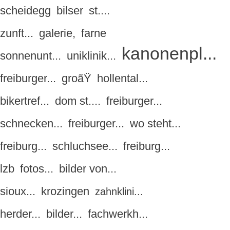
scheidegg
bilser
st....
zunft...
galerie,
farne
kanonenpl...
sonnenunt...
uniklinik...
freiburger...
groãŸ
hollental...
bikertref...
dom st....
freiburger...
schnecken...
freiburger...
wo steht...
freiburg...
schluchsee...
freiburg...
lzb
fotos...
bilder von...
sioux...
krozingen
zahnklini...
herder...
bilder...
fachwerkh...