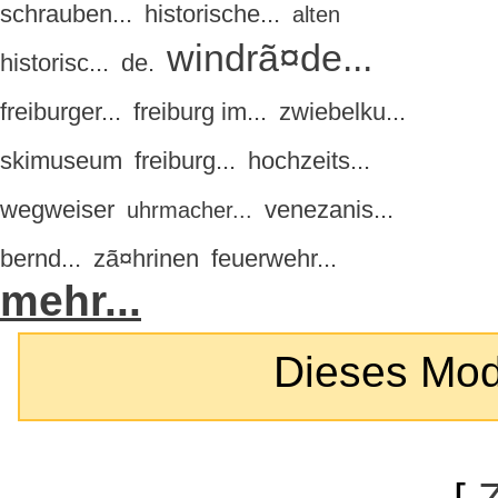
schrauben...
historische...
alten
windrã¤de...
historisc...
de.
freiburger...
freiburg im...
zwiebelku...
skimuseum
freiburg...
hochzeits...
wegweiser
venezanis...
uhrmacher...
bernd...
zã¤hrinen
feuerwehr...
mehr...
Dieses Modul