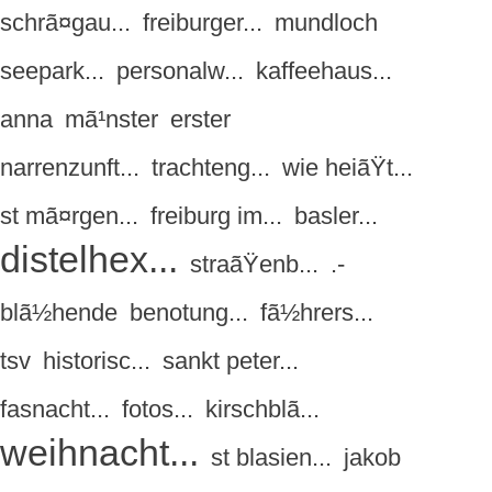
schrã¤gau...
freiburger...
mundloch
seepark...
personalw...
kaffeehaus...
anna
mã¹nster
erster
narrenzunft...
trachteng...
wie heiãŸt...
st mã¤rgen...
freiburg im...
basler...
distelhex...
straãŸenb...
.-
blã½hende
benotung...
fã½hrers...
tsv
historisc...
sankt peter...
fasnacht...
fotos...
kirschblã...
weihnacht...
st blasien...
jakob