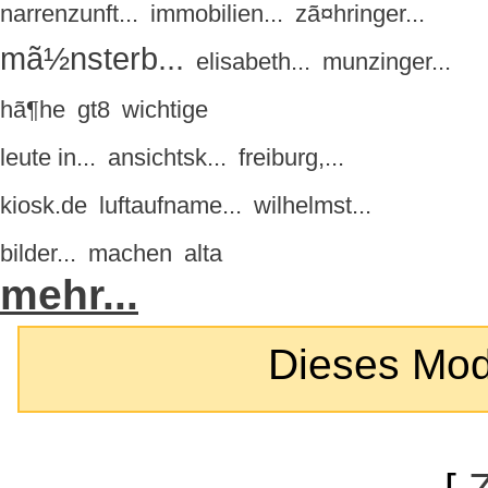
narrenzunft...
immobilien...
zã¤hringer...
mã½nsterb...
elisabeth...
munzinger...
hã¶he
gt8
wichtige
leute in...
ansichtsk...
freiburg,...
kiosk.de
luftaufname...
wilhelmst...
bilder...
machen
alta
mehr...
Dieses Modul