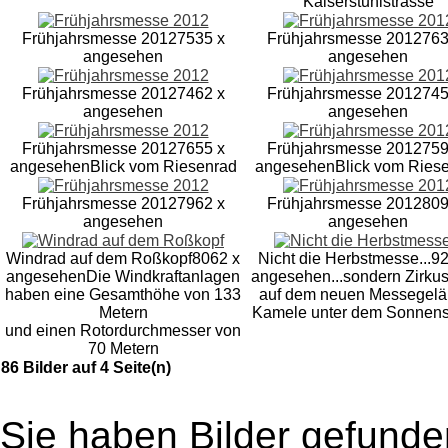
Kaiserstuhlstrasse
Frühjahrsmesse 2012
7535 x
Frühjahrsmesse 2012
763
angesehen
angesehen
Frühjahrsmesse 2012
7462 x
Frühjahrsmesse 2012
745
angesehen
angesehen
Frühjahrsmesse 2012
7655 x
Frühjahrsmesse 2012
759
angesehen
Blick vom Riesenrad
angesehen
Blick vom Ries
Frühjahrsmesse 2012
7962 x
Frühjahrsmesse 2012
809
angesehen
angesehen
Windrad auf dem Roßkopf
8062 x
Nicht die Herbstmesse...
92
angesehen
Die Windkraftanlagen
angesehen
...sondern Zirku
haben eine Gesamthöhe von 133
auf dem neuen Messegelä
Metern
Kamele unter dem Sonnens
und einen Rotordurchmesser von
70 Metern
86 Bilder auf 4 Seite(n)
Sie haben Bilder gefunde