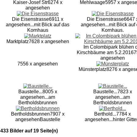
Kaiser-Josef Str
6274 x
Mehlwaage
5957 x anges
angesehen
Die Eisenstrasse
6911 x
Die Eisenstrasse
6647 
angesehen
...mit Blick auf das
angesehen
...mit Blick auf
Kornhaus
Kornhaus.
Marktplatz
7628 x angesehen
Im Colombipark blühen 
Kirschbäume am 5.2.2016
7
angesehen
7556 x angesehen
Münsterplatz
8276 x anges
Baustelle...
8005 x
Baustelle...
7823 x
angesehen
...am
angesehen
...am
Bertholdsbrunnen
Bertholdsbrunnen
Bertholdsbrunnen
7907 x
Berthold...
7784 x
angesehen
Baustelle
angesehen
...hinter Gitte
433 Bilder auf 19 Seite(n)