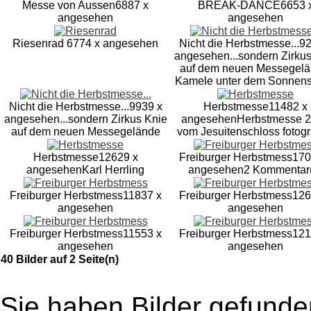
Messe von Aussen
6887 x
BREAK-DANCE
6653 
angesehen
angesehen
Riesenrad
6774 x angesehen
Nicht die Herbstmesse...
92
angesehen
...sondern Zirku
auf dem neuen Messegelä
Kamele unter dem Sonnens
Nicht die Herbstmesse...
9939 x
Herbstmesse
11482 x
angesehen
...sondern Zirkus Knie
angesehen
Herbstmesse 
auf dem neuen Messegelände
vom Jesuitenschloss fotogra
Herbstmesse
12629 x
Freiburger Herbstmess
170
angesehen
Karl Herrling
angesehen
2 Kommentar
Freiburger Herbstmess
11837 x
Freiburger Herbstmess
126
angesehen
angesehen
Freiburger Herbstmess
11553 x
Freiburger Herbstmess
121
angesehen
angesehen
40 Bilder auf 2 Seite(n)
Sie haben Bilder gefunde