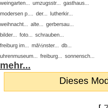
weingarten...
umzugsstr...
gasthaus...
modersen p....
der...
lutherkir...
weihnacht...
alte...
gerbersau...
bilder...
foto...
schrauben...
freiburg im...
mã½nster...
db...
uhrenmuseum...
freiburg...
sonnensch...
mehr...
Dieses Modul