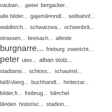
vauban...
bergacker...
giebel
alle bilder...
gajemã¤nndl...
seilbahnf...
waldkirch...
schwarzwa...
ochsenbrã...
strassen...
breisach...
alteste
burgnarre...
frieburg
zweiricht...
peter
alban stolz...
ulex...
stadtansi...
schloss...
schauinsl...
talã½berg...
buchhandl...
hinterzar...
bilder,fr...
freibrug...
bã¤chel
lã¤den
historisc...
stadion...