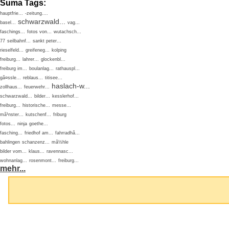
Suma Tags:
hauptfrie...
-zeitung....
schwarzwald...
basel...
vag...
faschings...
fotos von...
wutachsch...
77
seilbahnf...
sankt peter...
rieselfeld...
greifeneg...
kolping
freiburg...
lahrer...
glockenbl...
freiburg im...
boulanlag...
rathauspl...
gã¤ssle...
reblaus...
titisee...
haslach-w...
zollhaus...
feuerwehr...
schwarzwald...
bilder...
kesslerhof...
freiburg...
historische...
messe...
mã¹nster...
kutschenf...
friburg
fotos...
ninja
goethe...
fasching...
friedhof am...
fahrradhã...
bahlingen
schanzenz...
mã½hle
bilder vom...
klaus...
ravennasc...
wohnanlag...
rosenmont...
freiburg...
mehr...