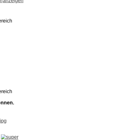
ereich
ereich
önnen.