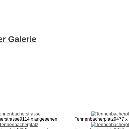
r Galerie
erstrasse
9114 x angesehen
Tennenbacherplatz
9477 x