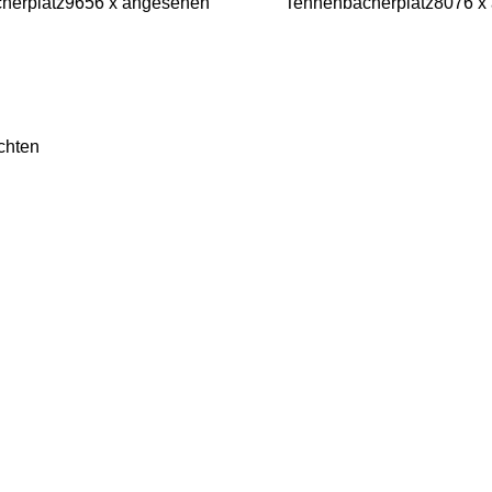
herplatz
9656 x angesehen
Tennenbacherplatz
8076 x
chten