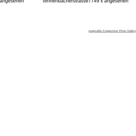
 angesehen
Tennenbacherstrasse
7749 x angesehen
pragmaMx-Coppermine Photo Gallery