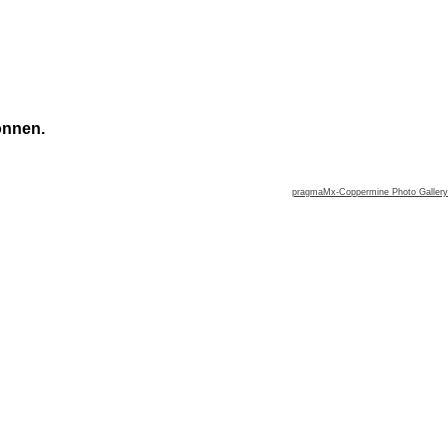
önnen.
pragmaMx-Coppermine Photo Gallery