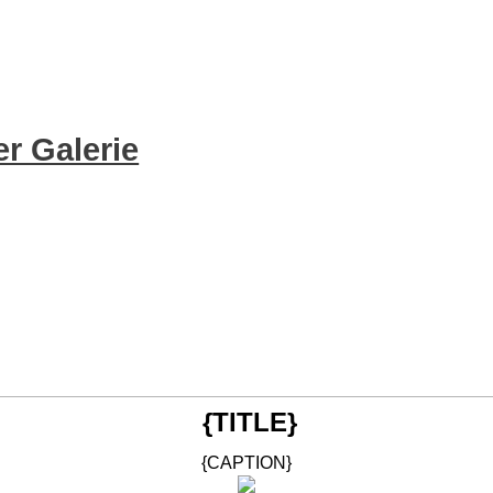
r Galerie
{TITLE}
{CAPTION}