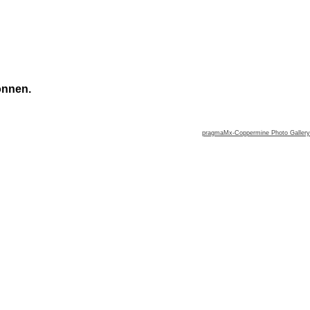
önnen.
pragmaMx-Coppermine Photo Gallery