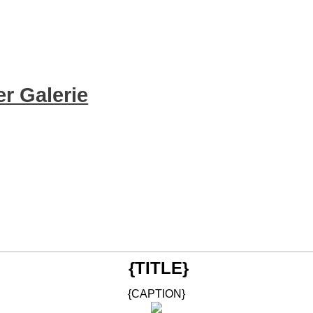
r Galerie
{TITLE}
{CAPTION}